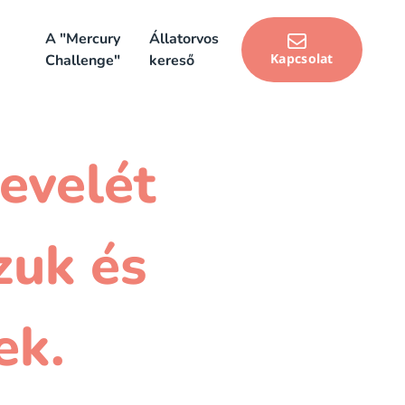
A "Mercury
Állatorvos
Kapcsolat
Challenge"
kereső
evelét
zuk és
ek.