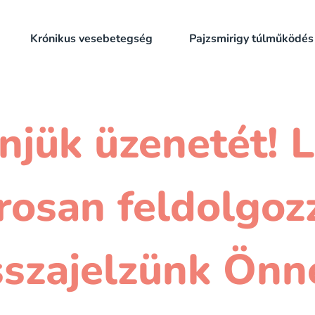
Krónikus vesebetegség
Pajzsmirigy túlműködés
njük üzenetét! L
osan feldolgoz
sszajelzünk Önn