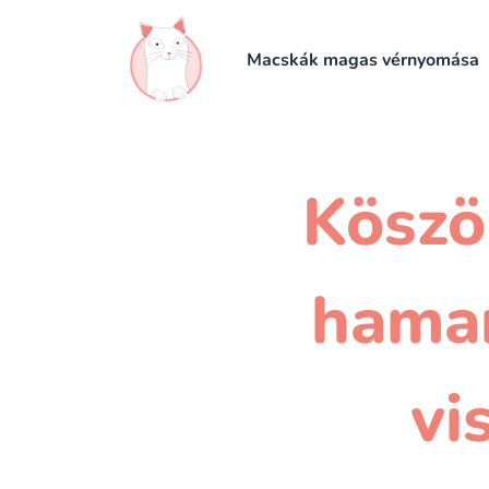
Macskák magas vérnyomása
Köszö
hamar
vi