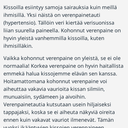
Kissoilla esiintyy samoja sairauksia kuin meillä
ihmisillä. Yksi näistä on verenpainetauti
(hypertensio). Tällöin veri kiertää verisuonissa
liian suurella paineella. Kohonnut verenpaine on
hyvin yleistä vanhemmilla kissoilla, kuten
ihmisilläkin.
Vaikka kohonnut verenpaine on yleistä, se ei ole
normaalia! Korkea verenpaine on hyvin haitallista
emmekä halua kissojemme elävän sen kanssa.
Hoitamattomana kohonnut verenpaine voi
aiheuttaa vakavia vaurioita kissan silmiin,
munuaisiin, sydämeen ja aivoihin.
Verenpainetautia kutsutaan usein hiljaiseksi
tappajaksi, koska se ei aiheuta näkyviä oireita
ennen kuin vakavat vauriot ilmenevät. Tämän
vuoksi ikääntyvien kissojen verenpaineen