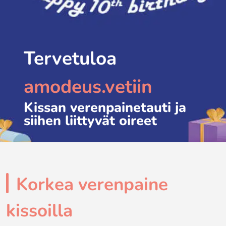
Tervetuloa
amodeus.vetiin
Kissan verenpainetauti ja
siihen liittyvät oireet
Korkea verenpaine
kissoilla