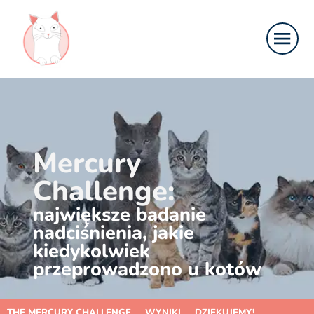
Mercury
Challenge:
największe badanie
nadciśnienia, jakie
kiedykolwiek
przeprowadzono u kotów
THE MERCURY CHALLENGE
WYNIKI
DZIĘKUJEMY!