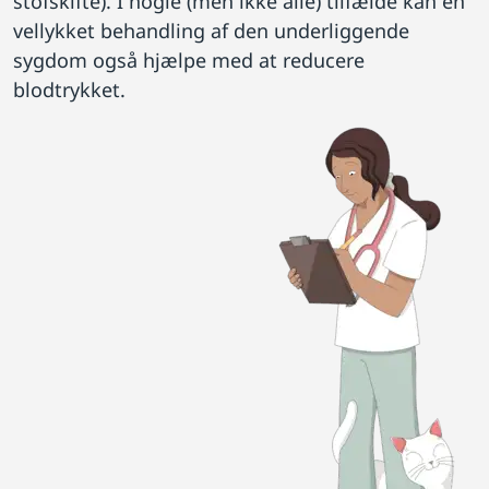
stofskifte). I nogle (men ikke alle) tilfælde kan en
vellykket behandling af den underliggende
sygdom også hjælpe med at reducere
blodtrykket.