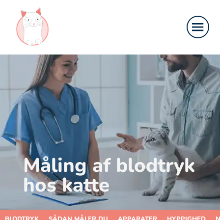
Måling af blodtryk
hos katte
BLODTRYK
SÅDAN MÅLER DU
APPARATER
HYPPIGHED
N