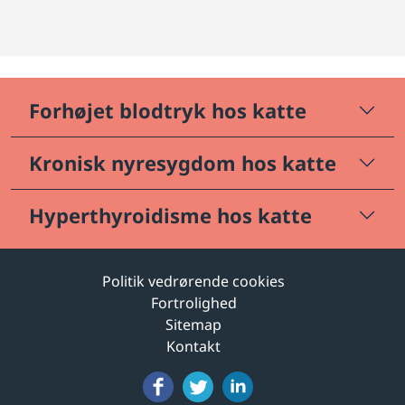
Forhøjet blodtryk hos katte
Kronisk nyresygdom hos katte
Hyperthyroidisme hos katte
Politik vedrørende cookies
Fortrolighed
Sitemap
Kontakt