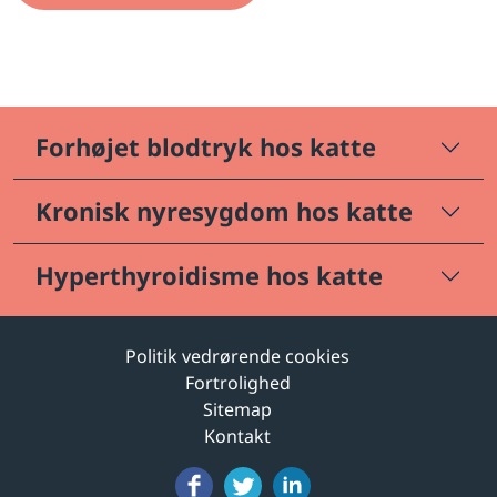
Forhøjet blodtryk hos katte
Kronisk nyresygdom hos katte
Hyperthyroidisme hos katte
Politik vedrørende cookies
Fortrolighed
Sitemap
Kontakt