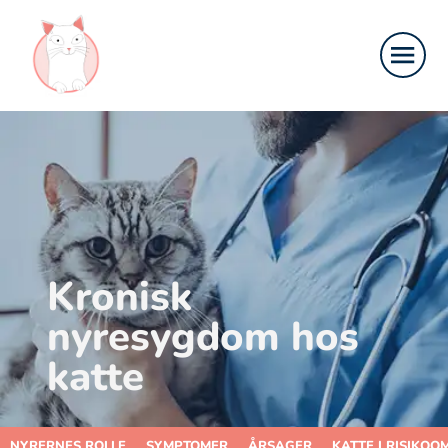
Kronisk
nyresygdom hos
katte
NYRERNES ROLLE
SYMPTOMER
ÅRSAGER
KATTE I RISIKO