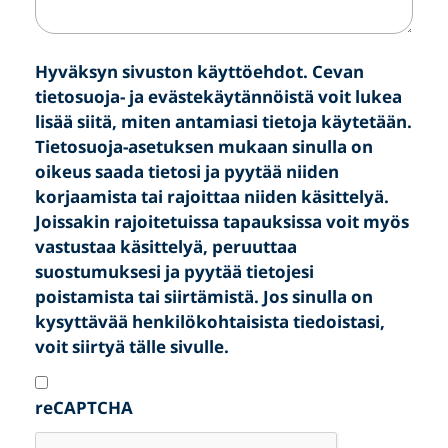
Hyväksyn sivuston käyttöehdot. Cevan
tietosuoja- ja evästekäytännöistä voit lukea
lisää siitä, miten antamiasi tietoja käytetään.
Tietosuoja-asetuksen mukaan sinulla on
oikeus saada tietosi ja pyytää niiden
korjaamista tai rajoittaa niiden käsittelyä.
Joissakin rajoitetuissa tapauksissa voit myös
vastustaa käsittelyä, peruuttaa
suostumuksesi ja pyytää tietojesi
poistamista tai siirtämistä. Jos sinulla on
kysyttävää henkilökohtaisista tiedoistasi,
voit siirtyä tälle sivulle.
reCAPTCHA