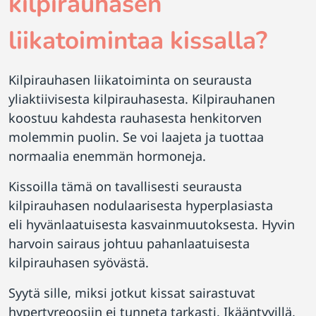
kilpirauhasen
liikatoimintaa kissalla?
Kilpirauhasen liikatoiminta on seurausta
yliaktiivisesta kilpirauhasesta. Kilpirauhanen
koostuu kahdesta rauhasesta henkitorven
molemmin puolin. Se voi laajeta ja tuottaa
normaalia enemmän hormoneja.
Kissoilla tämä on tavallisesti seurausta
kilpirauhasen nodulaarisesta hyperplasiasta
eli hyvänlaatuisesta kasvainmuutoksesta. Hyvin
harvoin sairaus johtuu pahanlaatuisesta
kilpirauhasen syövästä.
Syytä sille, miksi jotkut kissat sairastuvat
hypertyreoosiin ei tunneta tarkasti. Ikääntyvillä,