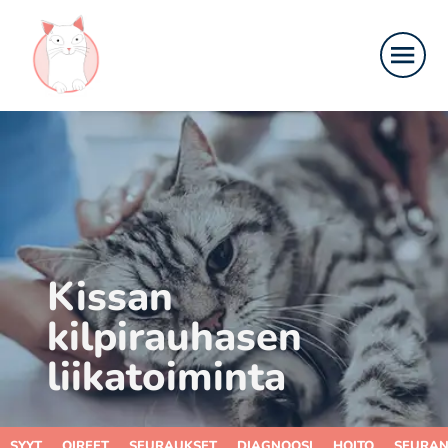
Kissan
kilpirauhasen
liikatoiminta
SYYT
OIREET
SEURAUKSET
DIAGNOOSI
HOITO
SEURAN