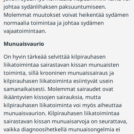
johtaa sydänlihaksen paksuuntumiseen.
Molemmat muutokset voivat heikentää sydämen
normaalia toimintaa ja johtaa sydämen
vajaatoimintaan.
Munuaisvaurio
On hyvin tärkeää selvittää kilpirauhasen
liikatoimintaa sairastavan kissan munuaisten
toiminta, sillä krooninen munuaissairaus ja
kilpirauhasen liikatoiminta esiintyvät usein
samanaikaisesti. Molemmat sairaudet ovat
ikääntyvien kissojen sairauksia, mutta
kilpirauhasen liikatoiminta voi myös aiheuttaa
munuaisvaurion. Kilpirauhasen liikatoimintaa
sairastavan kissan munuaisarvoja on seurattava,
vaikka diagnoosihetkellä munuaisongelmia ei