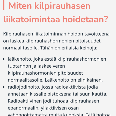
Miten kilpirauhasen
liikatoimintaa hoidetaan?
Kilpirauhasen liikatoiminnan hoidon tavoitteena
on laskea kilpirauhashormonien pitoisuudet
normaalitasolle. Tähän on erilaisia keinoja:
lääkehoito, joka estää kilpirauhashormonien
tuotannon ja laskee veren
kilpirauhashormonien pitoisuudet
normaalitasolle. Lääkehoito on elinikäinen.
radiojodihoito, jossa radioaktiivista jodia
annetaan kissalle pistoksena tai suun kautta.
Radioaktiivinen jodi tuhoaa kilpirauhasen
epänormaalin, yliaktiivisen osan
vahongoittamatta muita kudoksia. Tätä hoitoa