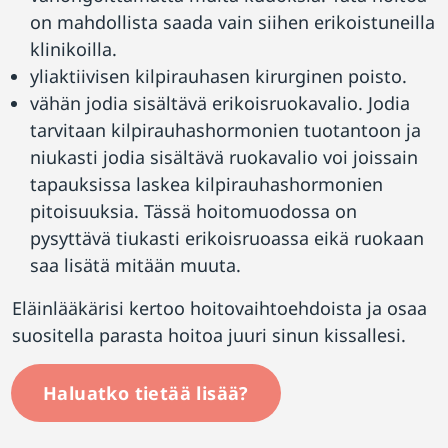
on mahdollista saada vain siihen erikoistuneilla
klinikoilla.
yliaktiivisen kilpirauhasen kirurginen poisto.
vähän jodia sisältävä erikoisruokavalio. Jodia
tarvitaan kilpirauhashormonien tuotantoon ja
niukasti jodia sisältävä ruokavalio voi joissain
tapauksissa laskea kilpirauhashormonien
pitoisuuksia. Tässä hoitomuodossa on
pysyttävä tiukasti erikoisruoassa eikä ruokaan
saa lisätä mitään muuta.
Eläinlääkärisi kertoo hoitovaihtoehdoista ja osaa
suositella parasta hoitoa juuri sinun kissallesi.
Haluatko tietää lisää?