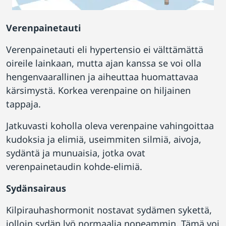
Verenpainetauti
Verenpainetauti eli hypertensio ei välttämättä
oireile lainkaan, mutta ajan kanssa se voi olla
hengenvaarallinen ja aiheuttaa huomattavaa
kärsimystä. Korkea verenpaine on hiljainen
tappaja.
Jatkuvasti koholla oleva verenpaine vahingoittaa
kudoksia ja elimiä, useimmiten silmiä, aivoja,
sydäntä ja munuaisia, jotka ovat
verenpainetaudin kohde-elimiä.
Sydänsairaus
Kilpirauhashormonit nostavat sydämen sykettä,
jolloin sydän lyö normaalia nopeammin. Tämä voi