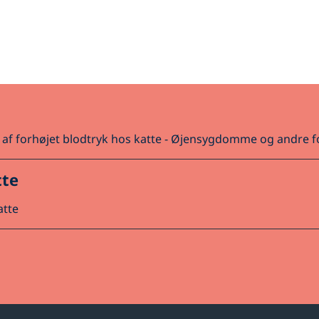
af forhøjet blodtryk hos katte -
Øjensygdomme og andre fo
tte
atte