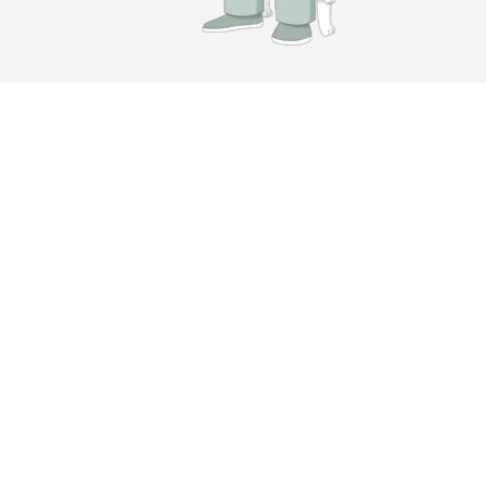
e chat ?
est supérieure à 160 mmHg, après avoir
l est nécessaire de réaliser plusieurs
té soudaine ou encore des signes
ystolique est supérieure à 150 mmHg.