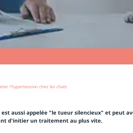
aiter l'hypertension chez les chats
t est aussi appelée "le tueur silencieux" et peut 
ant d'initier un traitement au plus vite.