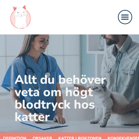
Allt du behöver
veta om högt
blodtryck hos
katter
DEFINITION
ORSAKER
KATTER I RISKZONEN
KONSEKVENSE