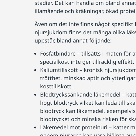
stadier. Det kan handla om bland annat 
illamående och kräkningar, ökad protei
Även om det inte finns något specifikt 
njursjukdom finns det många olika läk
uppstår, bland annat följande:
Fosfatbindare – tillsätts i maten för 
specialkost inte ger tillräcklig effekt.
Kaliumtillskott – kronisk njursjukdom
trötthet, minskad aptit och ytterliga
kosttillskott.
Blodtryckssänkande läkemedel – katt
högt blodtryck vilket kan leda till s
blodtryck kan läkemedel, exempelvis 
blodtrycket och minska risken för sk
Läkemedel mot proteinuri – katter m
genom njurarna kan vara hjälpta av 