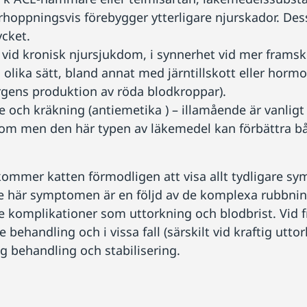
hoppningsvis förebygger ytterligare njurskador. Des
ycket.
vid kronisk njursjukdom, i synnerhet vid mer framsk
olika sätt, bland annat med järntillskott eller horm
gens produktion av röda blodkroppar).
och kräkning (antiemetika ) – illamående är vanligt
kdom men den här typen av läkemedel kan förbättra b
mmer katten förmodligen att visa allt tydligare symp
 De här symptomen är en följd av de komplexa rubbni
are komplikationer som uttorkning och blodbrist. Vid
 behandling och i vissa fall (särskilt vid kraftig utt
ig behandling och stabilisering.