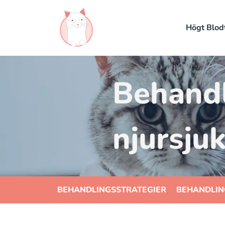
Högt Blod
Behandl
njursju
BEHANDLINGSSTRATEGIER
BEHANDLIN