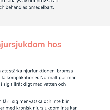
ch analys av urinprov så att
och behandlas omedelbart.
njursjukdom hos
 att stärka njurfunktionen, bromsa
lla komplikationer. Normalt gör man
 i sig tillräckligt med vatten och
n får i sig mer vätska och inte blir
ter med kronisk njursjukdom inte kan