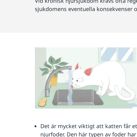
Vid kronisk njursjukdom krävs ofta re
sjukdomens eventuella konsekvenser oc
Det är mycket viktigt att katten får e
njurfoder. Den här typen av foder har 