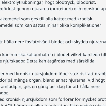
elektrolytrubbningar, högt blodtryck, blodbrist,
nförlust genom njurarna (proteinuri) och minskad apt
läkemedel som ges till alla katter med kronisk
emedel som kan sättas in när olika komplikationer
att hålla nere fosfatnivån i blodet och skydda njurarn
 kan minska kaliumhalten i blodet vilket kan leda til
re njurskador. Detta kan åtgärdas med särskilda
er med kronisk njursjukdom löper stor risk att drab
kador på många organ, bland annat njurarna. Vid högt
amlodipin, ges en gång per dag för att hålla nere
ador.
ed kronisk njursjukdom som förlorar för mycket prot
s k ACE-hämmare eller telmisartan, läkemedelssubst