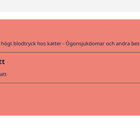
högt blodtryck hos katter -
Ögonsjukdomar och andra bes
tt
att
Contact Us