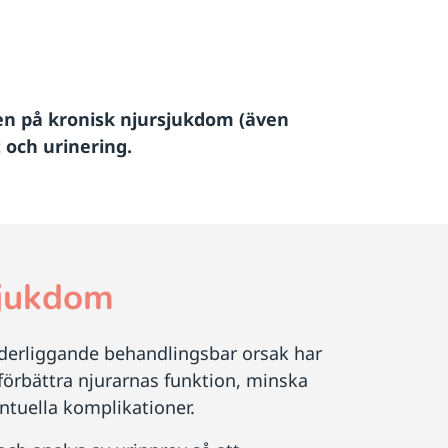
en på kronisk njursjukdom (även
 och urinering.
sjukdom
underliggande behandlingsbar orsak har
t förbättra njurarnas funktion, minska
tuella komplikationer.