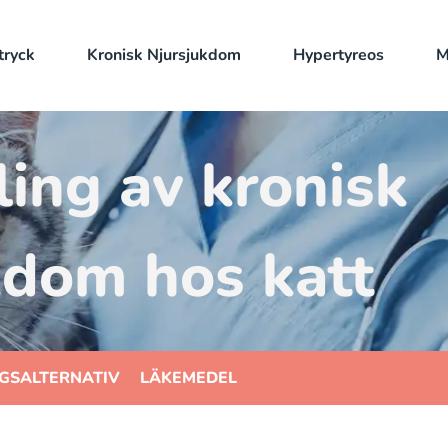
tryck
Kronisk Njursjukdom
Hypertyreos
M
ing av kronisk
kdom hos katt
GSALTERNATIV
LÄKEMEDEL