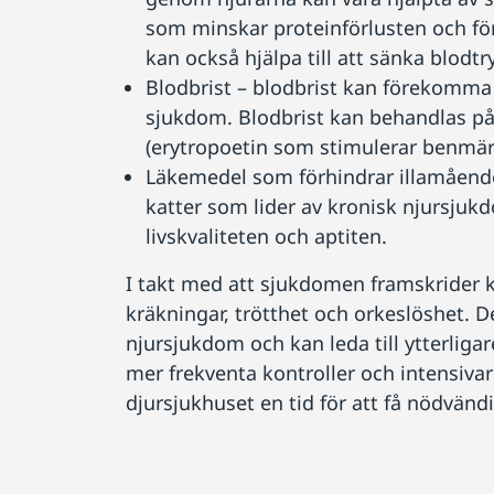
som minskar proteinförlusten och för
kan också hjälpa till att sänka blodtr
Blodbrist – blodbrist kan förekomma 
sjukdom. Blodbrist kan behandlas på 
(erytropoetin som stimulerar benmär
Läkemedel som förhindrar illamående 
katter som lider av kronisk njursju
livskvaliteten och aptiten.
I takt med att sjukdomen framskrider ko
kräkningar, trötthet och orkeslöshet.
njursjukdom och kan leda till ytterlig
mer frekventa kontroller och intensivare
djursjukhuset en tid för att få nödvänd