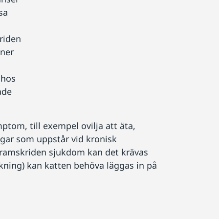
sa
riden
oner
 hos
åde
tom, till exempel ovilja att äta,
ngar som uppstår vid kronisk
 framskriden sjukdom kan det krävas
orkning) kan katten behöva läggas in på