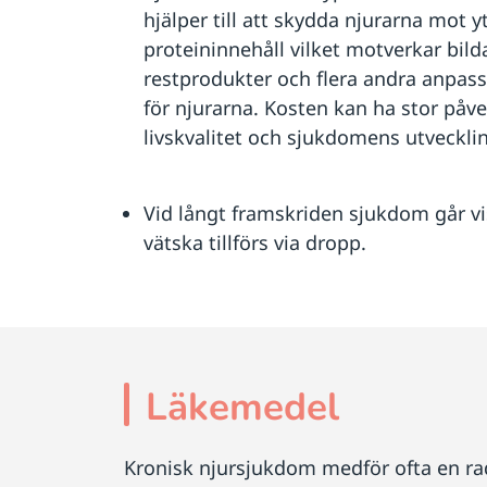
hjälper till att skydda njurarna mot y
proteininnehåll vilket motverkar bild
restprodukter och flera andra anpas
för njurarna. Kosten kan ha stor påv
livskvalitet och sjukdomens utveckli
Vid långt framskriden sjukdom går vi
vätska tillförs via dropp.
Läkemedel
Kronisk njursjukdom medför ofta en rad