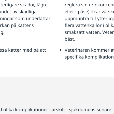
tterligare skador, lägre
reglera sin urinkoncent
andet av skadliga
eller i påse) ökar väts
sningar som underlättar
uppmuntra till ytterli
erkan på kattens
flera vattenkällor i ol
ng.
smaksatt vatten. Veter
bäst.
ssa katter med på att
Veterinären kommer at
specifika komplikation
 olika komplikationer särskilt i sjukdomens senare