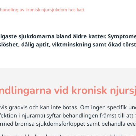
handling av kronisk njursjukdom hos katt
ligaste sjukdomarna bland äldre katter. Symptom
slöshet, dålig aptit, viktminskning samt ökad törst
ndlingarna vid kronisk njur
tvis gradvis och kan inte botas. Om ingen specifik 
nfektion i njurarna) syftar behandlingen främst till at
 därmed bromsa sjukdomsförloppet samt behandla even