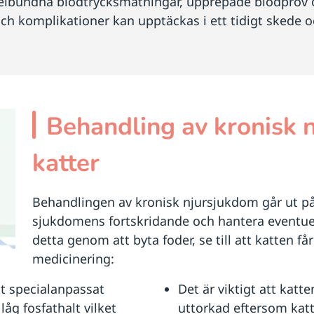
gelbundna blodtrycksmätningar, upprepade blodprov o
h komplikationer kan upptäckas i ett tidigt skede 
Behandling av kronisk 
katter
Behandlingen av kronisk njursjukdom går ut på
sjukdomens fortskridande och hantera eventue
detta genom att byta foder, se till att katten får
medicinering:
tt specialanpassat
Det är viktigt att katte
låg fosfathalt vilket
uttorkad eftersom kat