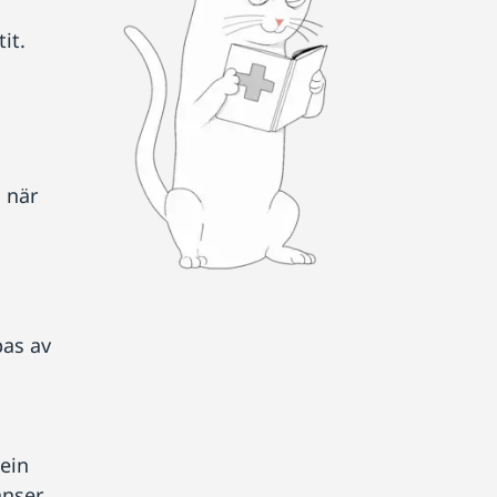
it.
a när
l
bas av
ein
anser