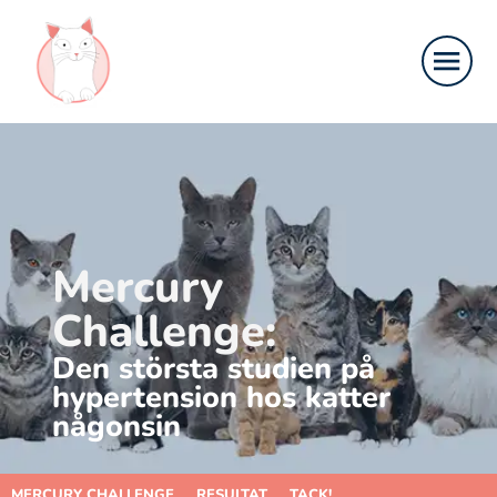
Mercury
Challenge:
Den största studien på
hypertension hos katter
någonsin
MERCURY CHALLENGE
RESULTAT
TACK!