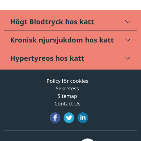
Högt Blodtryck hos katt
Kronisk njursjukdom hos katt
Hypertyreos hos katt
Policy för cookies
Sekretess
Sitemap
Contact Us