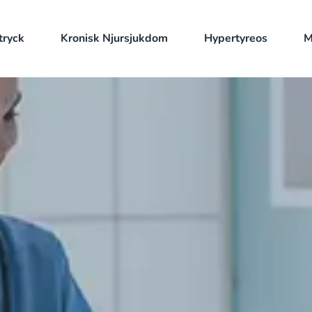
tryck
Kronisk Njursjukdom
Hypertyreos
M