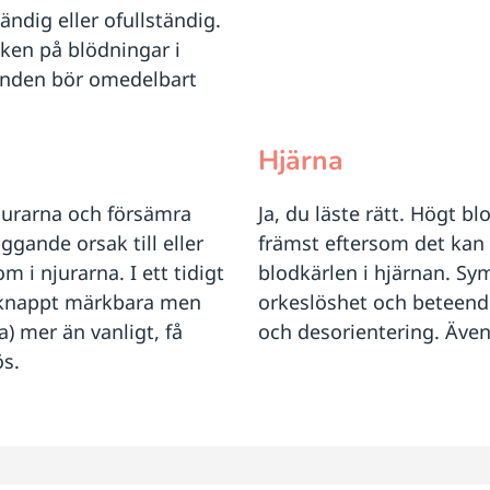
ndig eller ofullständig.
ecken på blödningar i
eenden bör omedelbart
Hjärna
jurarna och försämra
Ja, du läste rätt. Högt bl
ggande orsak till eller
främst eftersom det kan
m i njurarna. I ett tidigt
blodkärlen i hjärnan. Sym
 knappt märkbara men
orkeslöshet och beteende
a) mer än vanligt, få
och desorientering. Äve
ös.