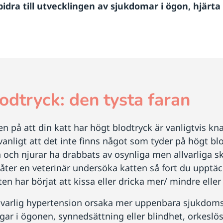
bidra till utvecklingen av sjukdomar i ögon, hjärt
odtryck: den tysta faran
n på att din katt har högt blodtryck är vanligtvis kna
vanligt att det inte finns något som tyder på högt bl
och njurar ha drabbats av osynliga men allvarliga skado
 låter en veterinär undersöka katten så fort du upptä
ten har börjat att kissa eller dricka mer/ mindre elle
allvarlig hypertension orsaka mer uppenbara sjukdomste
ar i ögonen, synnedsättning eller blindhet, orkeslösh