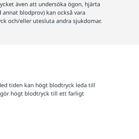
rycket även att undersöka ögon, hjärta
 annat blodprov) kan också vara
yck och/eller utesluta andra sjukdomar.
d tiden kan högt blodtryck leda till
r högt blodtryck till ett farligt