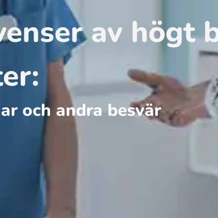
enser av högt b
er:
r och andra besvär