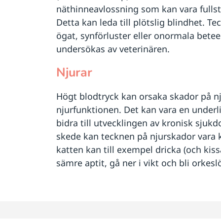
näthinneavlossning som kan vara fullstä
Detta kan leda till plötslig blindhet. T
ögat, synförluster eller onormala bet
undersökas av veterinären.
Njurar
Högt blodtryck kan orsaka skador på n
njurfunktionen. Det kan vara en underli
bidra till utvecklingen av kronisk sjukdo
skede kan tecknen på njurskador vara
katten kan till exempel dricka (och kiss
sämre aptit, gå ner i vikt och bli orkesl