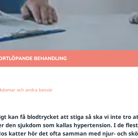
ORTLÖPANDE BEHANDLING
kdomar och andra besvär
ligt kan få blodtrycket att stiga så ska vi inte tro
r den sjukdom som kallas hypertension. I de flest
Hos katter hör det ofta samman med njur- och sköl