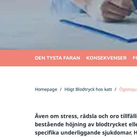
DEN TYSTA FARAN
KONSEKVENSER
F
Homepage
Högt Blodtryck hos katt
Ögonsju
Även om stress, rädsla och oro tillfäl
bestående höjning av blodtrycket elle
specifika underliggande sjukdomar. 