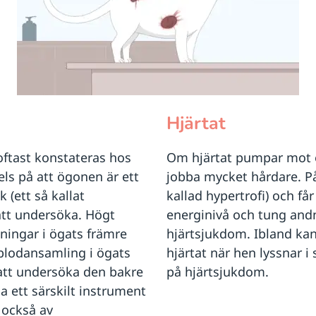
Hjärtat
ftast konstateras hos
Om hjärtat pumpar mot e
els på att ögonen är ett
jobba mycket hårdare. På 
 (ett så kallat
kallad hypertrofi) och får
 att undersöka. Högt
energinivå och tung andn
dningar i ögats främre
hjärtsjukdom. Ibland kan 
blodansamling i ögats
hjärtat när hen lyssnar 
att undersöka den bakre
på hjärtsjukdom.
ett särskilt instrument
 också av