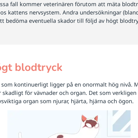
essa fall kommer veterinären förutom att mäta blodt
os kattens nervsystem. Andra undersökningar (bland
tt bedöma eventuella skador till följd av högt blodtr
gt blodtryck
 som kontinuerligt ligger på en onormalt hög nivå. Me
 skadligt för vävnader och organ. Det som verkligen gö
vsviktiga organ som njurar, hjärta, hjärna och ögon.